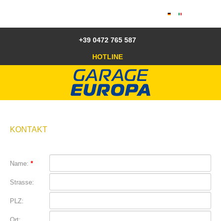
+39 0472 765 587
HOTLINE
KONTAKT
Name:
*
Strasse:
PLZ:
Ort: