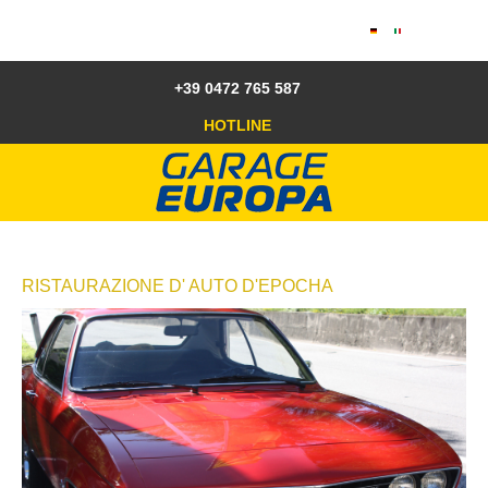
+39 0472 765 587
HOTLINE
RISTAURAZIONE
D'
AUTO
D'EPOCHA